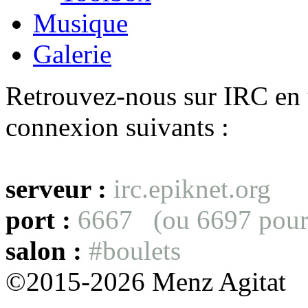
Musique
Galerie
Retrouvez-nous sur IRC en u
connexion suivants :
serveur :
irc.epiknet.org
port :
6667 (ou 6697 pour
salon :
#boulets
©2015-2026 Menz Agitat